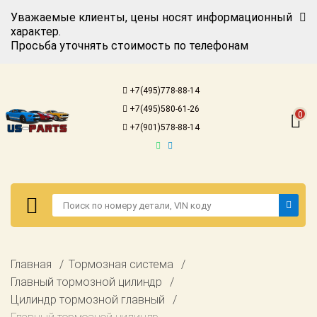
Уважаемые клиенты, цены носят информационный
характер.
Просьба уточнять стоимость по телефонам
Авторизация
Регистрация
+7(495)778-88-14
Каталог для
+7(495)580-61-26
американских
0
автомобилей
+7(901)578-88-14
Онлайн каталоги
- любые
запчасти
Подбор по
запросу
Детали для ТО
Авторизация
Главная
Тормозная система
Ремонт и
Регистрация
Главный тормозной цилиндр
техобслуживание
Цилиндр тормозной главный
Каталог для
Доставка