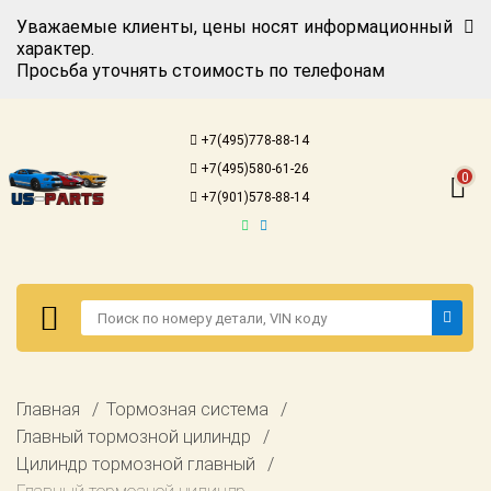
Уважаемые клиенты, цены носят информационный
характер.
Просьба уточнять стоимость по телефонам
Авторизация
Регистрация
+7(495)778-88-14
Каталог для
+7(495)580-61-26
американских
0
автомобилей
+7(901)578-88-14
Онлайн каталоги
- любые
запчасти
Подбор по
запросу
Детали для ТО
Авторизация
Главная
Тормозная система
Ремонт и
Регистрация
Главный тормозной цилиндр
техобслуживание
Цилиндр тормозной главный
Каталог для
Доставка