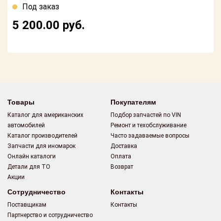
Поставщикам
Под заказ
5 200.00
руб.
Партнерство и
сотрудничество
Акции
Новости
Товары
Как оформить
Покупателям
заказ
Каталог для американских
Подбор запчастей по VIN
автомобилей
Ремонт и техобслуживание
Контакты
Каталог производителей
Часто задаваемые вопросы
Запчасти для иномарок
Доставка
Онлайн каталоги
Оплата
Детали для ТО
Возврат
Акции
Сотрудничество
Контакты
Поставщикам
Контакты
Партнерство и сотрудничество