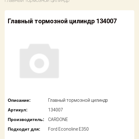
Главный тормозной цилиндр
американских
автомобилей
Оплата
Главный тормозной цилиндр 134007
Онлайн каталоги
Возврат
- любые
запчасти
Поставщикам
Подбор по
Партнерство и
запросу
сотрудничество
Акции
Детали для ТО
Новости
Ремонт и
техобслуживание
Как оформить
заказ
Доставка
Описание:
Главный тормозной цилиндр
Контакты
Артикул:
134007
Оплата
Производитель:
CARDONE
Возврат
Подходит для:
Ford Econoline E350