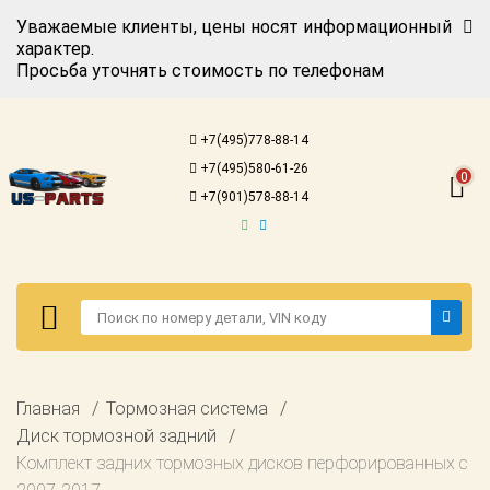
Уважаемые клиенты, цены носят информационный
характер.
Просьба уточнять стоимость по телефонам
Авторизация
Регистрация
+7(495)778-88-14
Каталог для
+7(495)580-61-26
американских
0
автомобилей
+7(901)578-88-14
Онлайн каталоги
- любые
запчасти
Подбор по
запросу
Детали для ТО
Авторизация
Главная
Тормозная система
Ремонт и
Регистрация
Диск тормозной задний
техобслуживание
Комплект задних тормозных дисков перфорированных c
Каталог для
Доставка