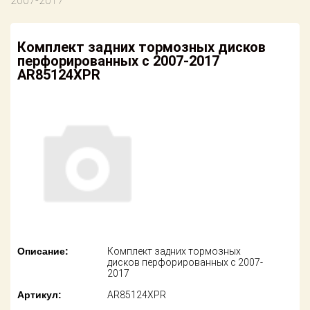
2007-2017
американских
автомобилей
Оплата
Комплект задних тормозных дисков
Онлайн каталоги
Возврат
перфорированных c 2007-2017
- любые
запчасти
AR85124XPR
Поставщикам
Подбор по
Партнерство и
запросу
сотрудничество
Акции
Детали для ТО
Новости
Ремонт и
техобслуживание
Как оформить
заказ
Доставка
Контакты
Оплата
Описание:
Комплект задних тормозных
дисков перфорированных c 2007-
2017
Возврат
Артикул:
AR85124XPR