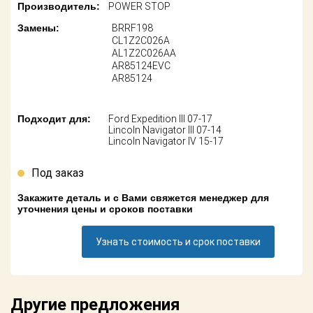
Поставщикам
Производитель:
POWER STOP
Замены:
BRRF198
Партнерство и
CL1Z2C026A
сотрудничество
AL1Z2C026AA
AR85124EVC
AR85124
Акции
Новости
Подходит для:
Ford Expedition III 07-17
Lincoln Navigator III 07-14
Lincoln Navigator IV 15-17
Как оформить
заказ
Под заказ
Контакты
Закажите деталь и с Вами свяжется менеджер для
уточнения цены и сроков поставки
Узнать стоимость и срок поставки
Другие предложения