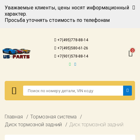
Уважаемые клиенты, цены носят информационный
характер.
Просьба уточнять стоимость по телефонам
Авторизация
Регистрация
+7(495)778-88-14
Каталог для
+7(495)580-61-26
американских
0
автомобилей
+7(901)578-88-14
Онлайн каталоги
- любые
запчасти
Подбор по
запросу
Детали для ТО
Авторизация
Главная
Тормозная система
Ремонт и
Регистрация
Диск тормозной задний
Диск тормозной задний
техобслуживание
Каталог для
Доставка