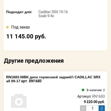
Поставщикам
Подходит для:
Cadillac SRX 10-16
Партнерство и
Saab 9-4x
сотрудничество
Под заказ
Акции
11 145.00
руб.
Новости
Как оформить
заказ
Другие предложения
Контакты
RN1683-NIBK диск тормозной задний!\ CADILLAC SRX
all 09-17
арт. RN1683
В наличии: 2
Артикул:
RN1683
9 220.00
руб.