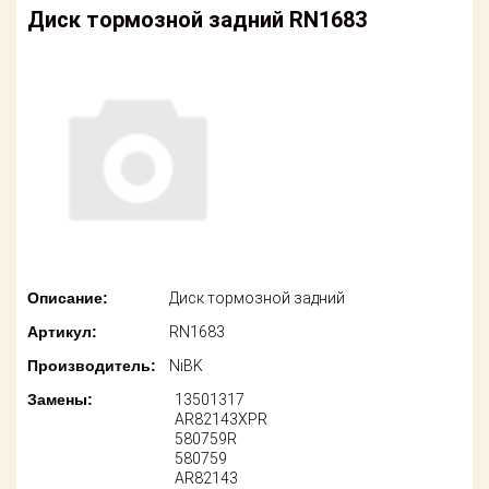
американских
Диск тормозной задний RN1683
автомобилей
Оплата
Онлайн каталоги
Возврат
- любые
запчасти
Поставщикам
Подбор по
Партнерство и
запросу
сотрудничество
Акции
Детали для ТО
Новости
Ремонт и
техобслуживание
Описание:
Диск тормозной задний
Как оформить
Артикул:
RN1683
заказ
Доставка
Производитель:
NiBK
Контакты
Оплата
Замены:
13501317
AR82143XPR
580759R
Возврат
580759
AR82143