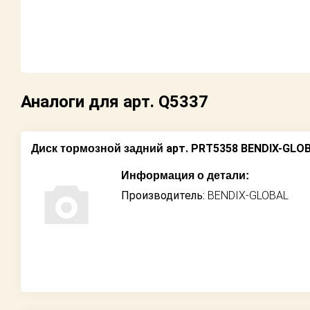
Возврат
Поставщикам
Партнерство и
Аналоги для арт. Q5337
сотрудничество
Акции
арт. PRT5358 BENDIX-GLO
Диск тормозной задний
Новости
Информация о детали:
Производитель:
BENDIX-GLOBAL
Как оформить
заказ
Контакты