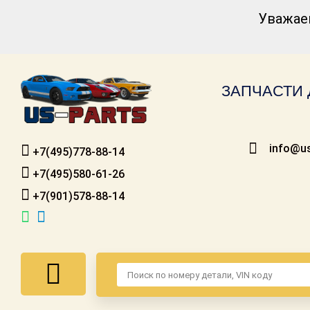
Уважае
Каталог для
американских
автомобилей
ЗАПЧАСТИ 
Онлайн каталоги
- любые
запчасти
info@us
+7(495)778-88-14
Подбор по
запросу
+7(495)580-61-26
+7(901)578-88-14
Детали для ТО
Ремонт и
техобслуживание
Доставка
Оплата