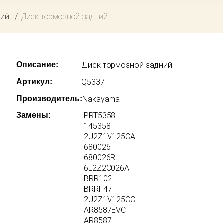
ний
Диск тормозной задний
Описание:
Диск тормозной задний
Артикул:
Q5337
Производитель:
Nakayama
Замены:
PRT5358
145358
2U2Z1V125CA
680026
680026R
6L2Z2C026A
BRR102
BRRF47
2U2Z1V125CC
AR8587EVC
AR8587