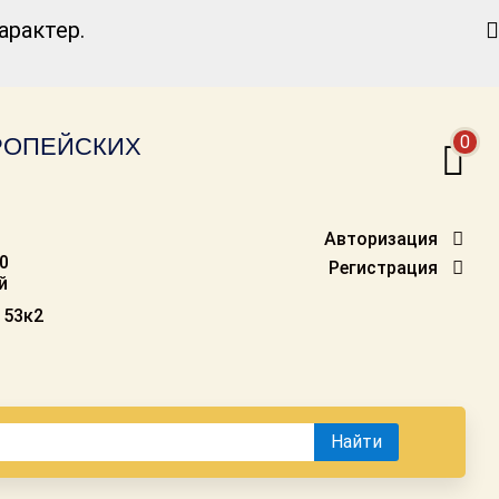
Найти
рактер.
0
ВРОПЕЙСКИХ
Авторизация
00
Регистрация
й
 53к2
Найти