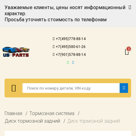
Уважаемые клиенты, цены носят информационный
характер.
Просьба уточнять стоимость по телефонам
Авторизация
Регистрация
+7(495)778-88-14
Каталог для
+7(495)580-61-26
американских
0
автомобилей
+7(901)578-88-14
Онлайн каталоги
- любые
запчасти
Подбор по
запросу
Детали для ТО
Авторизация
Главная
Тормозная система
Ремонт и
Регистрация
Диск тормозной задний
Диск тормозной задний
техобслуживание
Каталог для
Доставка