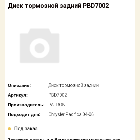
американских
Диск тормозной задний PBD7002
автомобилей
Оплата
Онлайн каталоги
Возврат
- любые
запчасти
Поставщикам
Подбор по
Партнерство и
запросу
сотрудничество
Акции
Детали для ТО
Новости
Ремонт и
техобслуживание
Описание:
Диск тормозной задний
Как оформить
Артикул:
PBD7002
заказ
Доставка
Производитель:
PATRON
Контакты
Оплата
Подходит для:
Chrysler Pacifica 04-06
Возврат
Под заказ
Закажите деталь и с Вами свяжется менеджер для