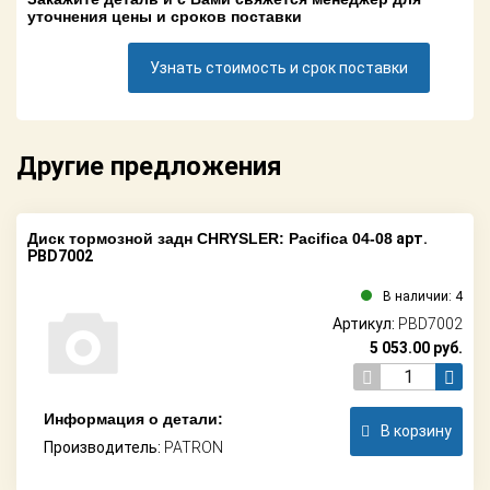
Поставщикам
уточнения цены и сроков поставки
Партнерство и
Узнать стоимость и срок поставки
сотрудничество
Акции
Другие предложения
Новости
Как оформить
Диск тормозной задн CHRYSLER: Pacifica 04-08
арт.
заказ
PBD7002
Контакты
В наличии: 4
Артикул:
PBD7002
5 053.00
руб.
Информация о детали:
В корзину
Производитель:
PATRON