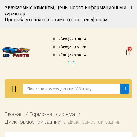
Уважаемые клиенты, цены носят информационный
характер.
Просьба уточнять стоимость по телефонам
Авторизация
Регистрация
+7(495)778-88-14
Каталог для
+7(495)580-61-26
американских
0
автомобилей
+7(901)578-88-14
Онлайн каталоги
- любые
запчасти
Подбор по
запросу
Детали для ТО
Авторизация
Главная
Тормозная система
Ремонт и
Регистрация
Диск тормозной задний
Диск тормозной задний
техобслуживание
Каталог для
Доставка