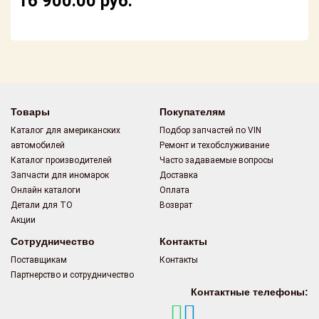
16 900.00
руб.
Поставщикам
Партнерство и
сотрудничество
Акции
Товары
Покупателям
Новости
Каталог для американских
Подбор запчастей по VIN
автомобилей
Ремонт и техобслуживание
Как оформить
заказ
Каталог производителей
Часто задаваемые вопросы
Запчасти для иномарок
Доставка
Онлайн каталоги
Оплата
Контакты
Детали для ТО
Возврат
Акции
Сотрудничество
Контакты
Поставщикам
Контакты
Партнерство и сотрудничество
Контактные телефоны: