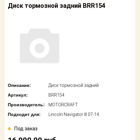
американских
Диск тормозной задний BRR154
автомобилей
Оплата
Онлайн каталоги
Возврат
- любые
запчасти
Поставщикам
Подбор по
Партнерство и
запросу
сотрудничество
Акции
Детали для ТО
Новости
Ремонт и
техобслуживание
Описание:
Диск тормозной задний
Как оформить
Артикул:
BRR154
заказ
Доставка
Производитель:
MOTORCRAFT
Контакты
Оплата
Подходит для:
Lincoln Navigator III 07-14
Возврат
Под заказ