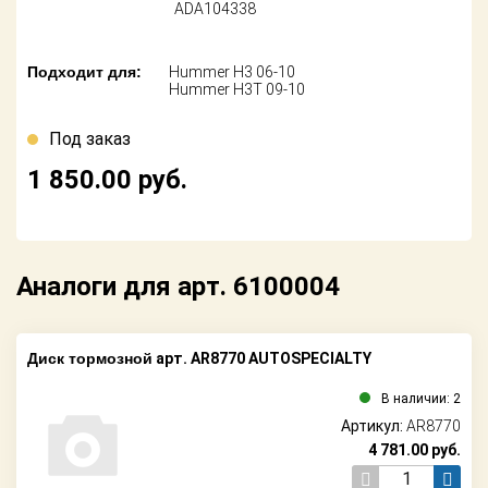
Поставщикам
ADA104338
Партнерство и
Подходит для:
Hummer H3 06-10
сотрудничество
Hummer H3T 09-10
Акции
Под заказ
1 850.00
руб.
Новости
Как оформить
заказ
Аналоги для арт. 6100004
Контакты
Диск тормозной
арт. AR8770 AUTOSPECIALTY
В наличии: 2
Артикул:
AR8770
4 781.00
руб.