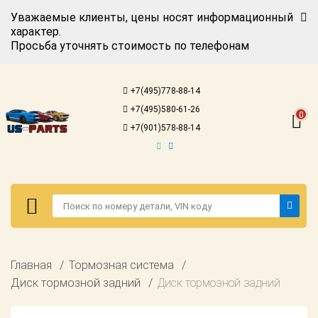
Уважаемые клиенты, цены носят информационный
характер.
Просьба уточнять стоимость по телефонам
Авторизация
Регистрация
+7(495)778-88-14
Каталог для
+7(495)580-61-26
американских
0
автомобилей
+7(901)578-88-14
Онлайн каталоги
- любые
запчасти
Подбор по
запросу
Детали для ТО
Авторизация
Главная
Тормозная система
Ремонт и
Регистрация
Диск тормозной задний
Диск тормозной задний
техобслуживание
Каталог для
Доставка