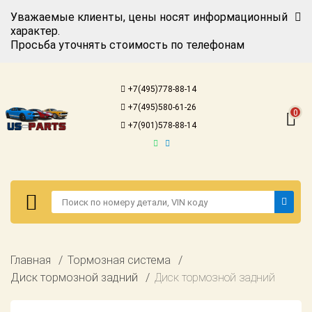
Уважаемые клиенты, цены носят информационный
характер.
Просьба уточнять стоимость по телефонам
Авторизация
Регистрация
+7(495)778-88-14
Каталог для
+7(495)580-61-26
американских
0
автомобилей
+7(901)578-88-14
Онлайн каталоги
- любые
запчасти
Подбор по
запросу
Детали для ТО
Авторизация
Главная
Тормозная система
Ремонт и
Регистрация
Диск тормозной задний
Диск тормозной задний
техобслуживание
Каталог для
Доставка