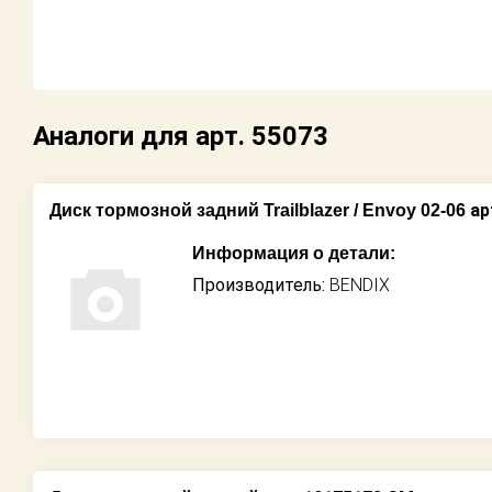
Возврат
Поставщикам
Аналоги для арт. 55073
Партнерство и
сотрудничество
Акции
ар
Диск тормозной задний Trailblazer / Envoy 02-06
Информация о детали:
Новости
Производитель:
BENDIX
Как оформить
заказ
Контакты