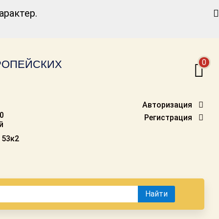
Найти
рактер.
0
ВРОПЕЙСКИХ
Авторизация
00
Регистрация
й
 53к2
Найти