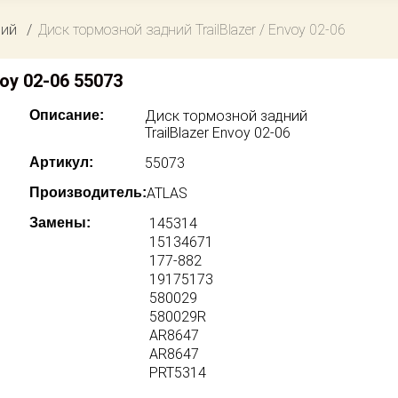
ний
Диск тормозной задний TrailBlazer / Envoy 02-06
oy 02-06 55073
Описание:
Диск тормозной задний
TrailBlazer Envoy 02-06
Артикул:
55073
Производитель:
ATLAS
Замены:
145314
15134671
177-882
19175173
580029
580029R
AR8647
AR8647
PRT5314