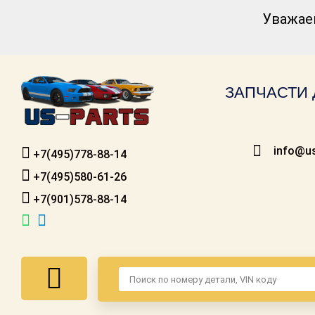
Уважае
Каталог для
американских
автомобилей
ЗАПЧАСТИ 
Онлайн каталоги
- любые
запчасти
info@us
+7(495)778-88-14
Подбор по
запросу
+7(495)580-61-26
+7(901)578-88-14
Детали для ТО
Ремонт и
техобслуживание
Доставка
Оплата