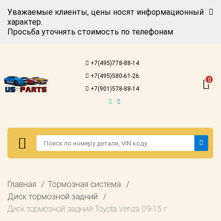
Уважаемые клиенты, цены носят информационный
характер.
Просьба уточнять стоимость по телефонам
Авторизация
Регистрация
+7(495)778-88-14
Каталог для
+7(495)580-61-26
американских
0
автомобилей
+7(901)578-88-14
Онлайн каталоги
- любые
запчасти
Подбор по
запросу
Детали для ТО
Авторизация
Главная
Тормозная система
Ремонт и
Регистрация
Диск тормозной задний
техобслуживание
Диск тормозной задний Toyota Venza 09-15 г
Каталог для
Доставка