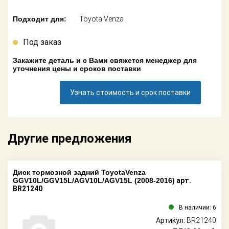
Поставщикам
Подходит для:
Toyota Venza
Партнерство и
сотрудничество
Под заказ
Акции
Закажите деталь и с Вами свяжется менеджер для
уточнения цены и сроков поставки
Новости
Узнать стоимость и срок поставки
Как оформить
заказ
Другие предложения
Контакты
Диск тормозной задний ToyotaVenza
GGV10L/GGV15L/AGV10L/AGV15L (2008-2016)
арт.
BR21240
В наличии: 6
Артикул:
BR21240