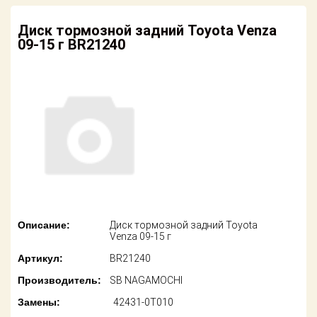
американских
автомобилей
Оплата
Диск тормозной задний Toyota Venza
09-15 г BR21240
Онлайн каталоги
Возврат
- любые
запчасти
Поставщикам
Подбор по
Партнерство и
запросу
сотрудничество
Акции
Детали для ТО
Новости
Ремонт и
техобслуживание
Как оформить
заказ
Доставка
Описание:
Диск тормозной задний Toyota
Venza 09-15 г
Контакты
Оплата
Артикул:
BR21240
Производитель:
SB NAGAMOCHI
Возврат
Замены:
42431-0T010