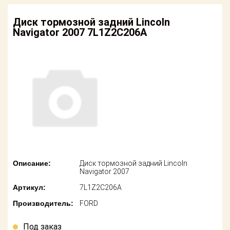
американских
автомобилей
Оплата
Диск тормозной задний Lincoln
Navigator 2007 7L1Z2C206A
Онлайн каталоги
Возврат
- любые
запчасти
Поставщикам
Подбор по
Партнерство и
запросу
сотрудничество
Акции
Детали для ТО
Новости
Ремонт и
техобслуживание
Как оформить
заказ
Доставка
Описание:
Диск тормозной задний Lincoln
Navigator 2007
Контакты
Оплата
Артикул:
7L1Z2C206A
Производитель:
FORD
Возврат
Под заказ