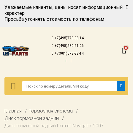
Уважаемые клиенты, цены носят информационный
характер.
Просьба уточнять стоимость по телефонам
Авторизация
Регистрация
+7(495)778-88-14
Каталог для
+7(495)580-61-26
американских
0
автомобилей
+7(901)578-88-14
Онлайн каталоги
- любые
запчасти
Подбор по
запросу
Детали для ТО
Авторизация
Главная
Тормозная система
Ремонт и
Регистрация
Диск тормозной задний
техобслуживание
Диск тормозной задний Lincoln Navigator 2007
Каталог для
Доставка