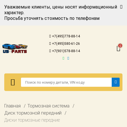
Уважаемые клиенты, цены носят информационный
характер.
Просьба уточнять стоимость по телефонам
Авторизация
Регистрация
+7(495)778-88-14
Каталог для
+7(495)580-61-26
американских
0
автомобилей
+7(901)578-88-14
Онлайн каталоги
- любые
запчасти
Подбор по
запросу
Детали для ТО
Авторизация
Главная
Тормозная система
Ремонт и
Регистрация
Диск тормозной передний
техобслуживание
Диски тормозные передние
Каталог для
Доставка