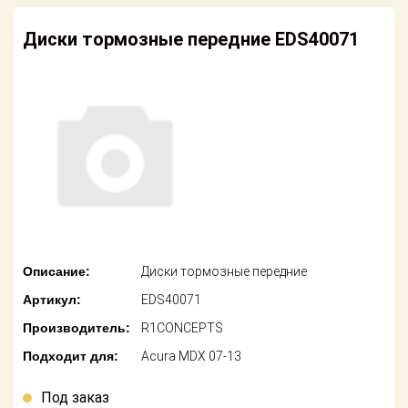
американских
автомобилей
Оплата
Диски тормозные передние EDS40071
Онлайн каталоги
Возврат
- любые
запчасти
Поставщикам
Подбор по
Партнерство и
запросу
сотрудничество
Акции
Детали для ТО
Новости
Ремонт и
техобслуживание
Как оформить
Описание:
Диски тормозные передние
заказ
Доставка
Артикул:
EDS40071
Контакты
Производитель:
R1CONCEPTS
Оплата
Подходит для:
Acura MDX 07-13
Возврат
Под заказ