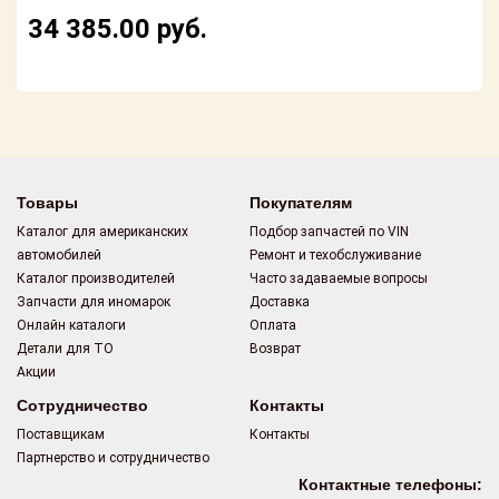
Поставщикам
34 385.00
руб.
Партнерство и
сотрудничество
Акции
Новости
Товары
Покупателям
Как оформить
Каталог для американских
Подбор запчастей по VIN
заказ
автомобилей
Ремонт и техобслуживание
Каталог производителей
Часто задаваемые вопросы
Контакты
Запчасти для иномарок
Доставка
Онлайн каталоги
Оплата
Детали для ТО
Возврат
Акции
Сотрудничество
Контакты
Поставщикам
Контакты
Партнерство и сотрудничество
Контактные телефоны: