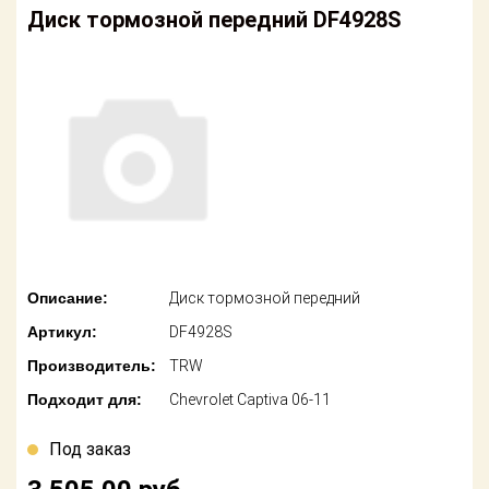
американских
Диск тормозной передний DF4928S
автомобилей
Оплата
Онлайн каталоги
Возврат
- любые
запчасти
Поставщикам
Подбор по
Партнерство и
запросу
сотрудничество
Акции
Детали для ТО
Новости
Ремонт и
техобслуживание
Описание:
Диск тормозной передний
Как оформить
Артикул:
DF4928S
заказ
Доставка
Производитель:
TRW
Контакты
Оплата
Подходит для:
Chevrolet Captiva 06-11
Возврат
Под заказ