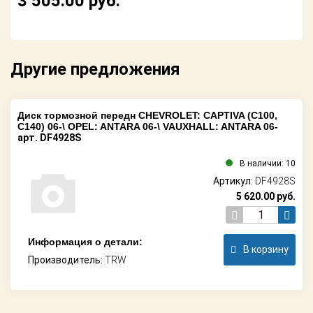
3 505.00
руб.
Поставщикам
Партнерство и
сотрудничество
Другие предложения
Акции
Новости
Диск тормозной передн CHEVROLET: CAPTIVA (C100,
C140) 06-\ OPEL: ANTARA 06-\ VAUXHALL: ANTARA 06-
арт. DF4928S
Как оформить
заказ
В наличии: 10
Артикул:
DF4928S
Контакты
5 620.00
руб.
Информация о детали:
В корзину
Производитель:
TRW