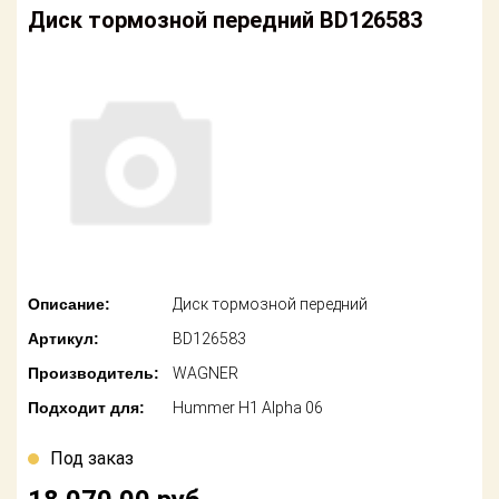
американских
Диск тормозной передний BD126583
автомобилей
Оплата
Онлайн каталоги
Возврат
- любые
запчасти
Поставщикам
Подбор по
Партнерство и
запросу
сотрудничество
Акции
Детали для ТО
Новости
Ремонт и
техобслуживание
Описание:
Диск тормозной передний
Как оформить
Артикул:
BD126583
заказ
Доставка
Производитель:
WAGNER
Контакты
Оплата
Подходит для:
Hummer H1 Alpha 06
Возврат
Под заказ