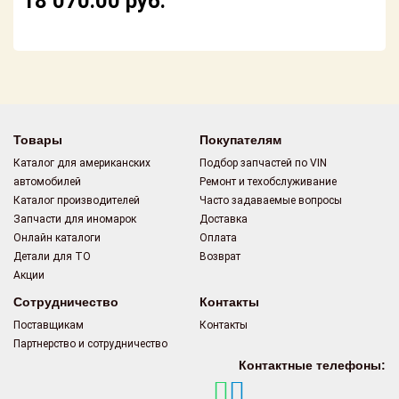
18 070.00
руб.
Поставщикам
Партнерство и
сотрудничество
Акции
Товары
Покупателям
Новости
Каталог для американских
Подбор запчастей по VIN
автомобилей
Ремонт и техобслуживание
Как оформить
заказ
Каталог производителей
Часто задаваемые вопросы
Запчасти для иномарок
Доставка
Онлайн каталоги
Оплата
Контакты
Детали для ТО
Возврат
Акции
Сотрудничество
Контакты
Поставщикам
Контакты
Партнерство и сотрудничество
Контактные телефоны: