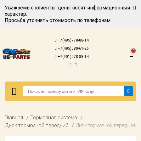
Уважаемые клиенты, цены носят информационный
характер.
Просьба уточнять стоимость по телефонам
Авторизация
Регистрация
+7(495)778-88-14
Каталог для
+7(495)580-61-26
американских
0
автомобилей
+7(901)578-88-14
Онлайн каталоги
- любые
запчасти
Подбор по
запросу
Детали для ТО
Авторизация
Главная
Тормозная система
Ремонт и
Регистрация
Диск тормозной передний
Диск тормозной передний
техобслуживание
Каталог для
Доставка