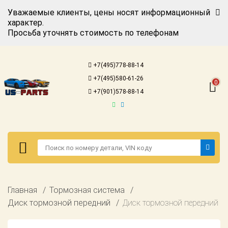
Уважаемые клиенты, цены носят информационный
характер.
Просьба уточнять стоимость по телефонам
Авторизация
Регистрация
+7(495)778-88-14
Каталог для
+7(495)580-61-26
американских
0
автомобилей
+7(901)578-88-14
Онлайн каталоги
- любые
запчасти
Подбор по
запросу
Детали для ТО
Авторизация
Главная
Тормозная система
Ремонт и
Регистрация
Диск тормозной передний
Диск тормозной передний
техобслуживание
Каталог для
Доставка