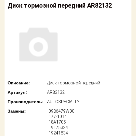
американских
Диск тормозной передний AR82132
автомобилей
Оплата
Онлайн каталоги
Возврат
- любые
запчасти
Поставщикам
Подбор по
Партнерство и
запросу
сотрудничество
Акции
Детали для ТО
Новости
Ремонт и
техобслуживание
Описание:
Диск тормозной передний
Как оформить
Артикул:
AR82132
заказ
Доставка
Производитель:
AUTOSPECIALTY
Контакты
Оплата
Замены:
0986479W30
177-1014
18A1705
Возврат
19175334
19241834