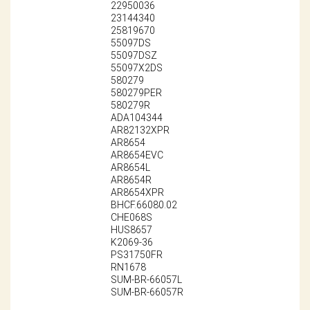
Поставщикам
22950036
23144340
25819670
Партнерство и
55097DS
сотрудничество
55097DSZ
55097X2DS
Акции
580279
580279PER
580279R
Новости
ADA104344
AR82132XPR
AR8654
Как оформить
заказ
AR8654EVC
AR8654L
AR8654R
Контакты
AR8654XPR
BHCF.66080.02
CHE068S
HUS8657
K2069-36
PS31750FR
RN1678
SUM-BR-66057L
SUM-BR-66057R