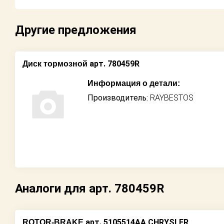
Возврат
Другие предложения
Поставщикам
Партнерство и
арт. 780459R
Диск тормозной
сотрудничество
Информация о детали:
Акции
Производитель:
RAYBESTOS
Новости
Как оформить
заказ
Контакты
Аналоги для арт. 780459R
арт. 5105514AA CHRYSLER
ROTOR-BRAKE