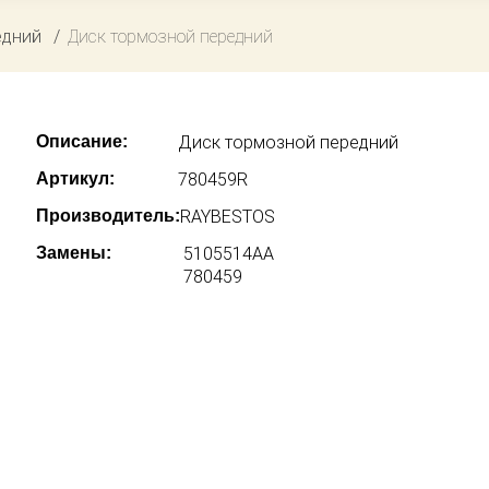
едний
Диск тормозной передний
Описание:
Диск тормозной передний
Артикул:
780459R
Производитель:
RAYBESTOS
Замены:
5105514AA
780459