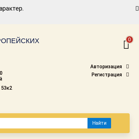
Найти
рактер.
0
ВРОПЕЙСКИХ
Авторизация
00
Регистрация
й
 53к2
Найти