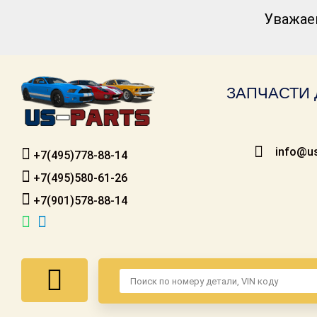
Уважае
Каталог для
американских
автомобилей
ЗАПЧАСТИ 
Онлайн каталоги
- любые
запчасти
info@us
+7(495)778-88-14
Подбор по
запросу
+7(495)580-61-26
+7(901)578-88-14
Детали для ТО
Ремонт и
техобслуживание
Доставка
Оплата