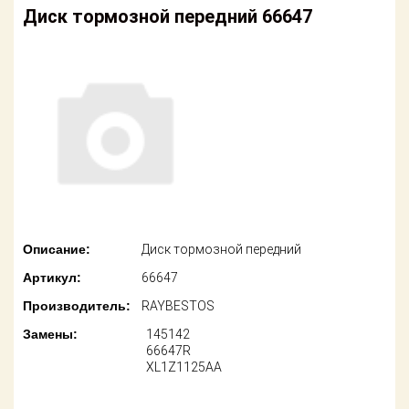
американских
Диск тормозной передний 66647
автомобилей
Оплата
Онлайн каталоги
Возврат
- любые
запчасти
Поставщикам
Подбор по
Партнерство и
запросу
сотрудничество
Акции
Детали для ТО
Новости
Ремонт и
техобслуживание
Описание:
Диск тормозной передний
Как оформить
Артикул:
66647
заказ
Доставка
Производитель:
RAYBESTOS
Контакты
Оплата
Замены:
145142
66647R
XL1Z1125AA
Возврат