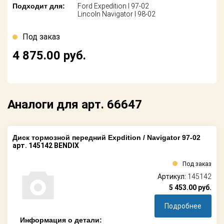
Поставщикам
Подходит для:
Ford Expedition I 97-02
Lincoln Navigator I 98-02
Партнерство и
сотрудничество
Под заказ
4 875.00
руб.
Акции
Новости
Аналоги для арт. 66647
Как оформить
заказ
Контакты
Диск тормозной передний Expdition / Navigator 97-02
арт. 145142 BENDIX
Под заказ
Артикул:
145142
5 453.00
руб.
Подробнее
Информация о детали: