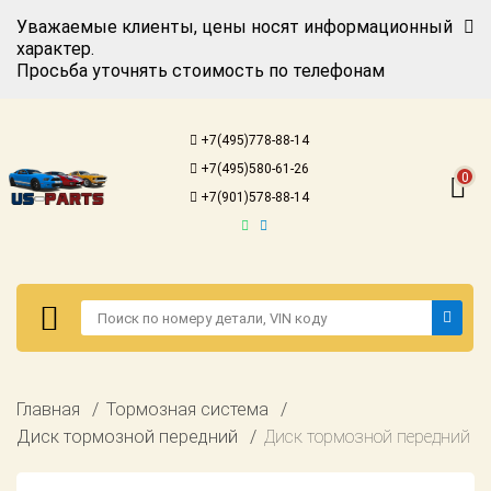
Уважаемые клиенты, цены носят информационный
характер.
Просьба уточнять стоимость по телефонам
Авторизация
Регистрация
+7(495)778-88-14
Каталог для
+7(495)580-61-26
американских
0
автомобилей
+7(901)578-88-14
Онлайн каталоги
- любые
запчасти
Подбор по
запросу
Детали для ТО
Авторизация
Главная
Тормозная система
Ремонт и
Регистрация
Диск тормозной передний
Диск тормозной передний
техобслуживание
Каталог для
Доставка