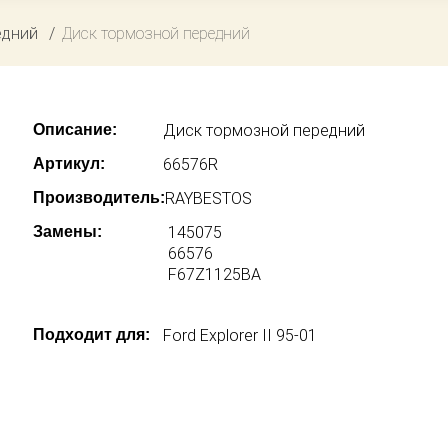
едний
Диск тормозной передний
Описание:
Диск тормозной передний
Артикул:
66576R
Производитель:
RAYBESTOS
Замены:
145075
66576
F67Z1125BA
Подходит для:
Ford Explorer II 95-01