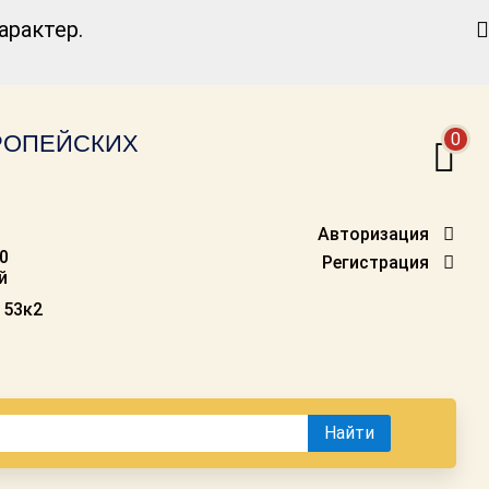
Найти
рактер.
0
ВРОПЕЙСКИХ
Авторизация
00
Регистрация
й
 53к2
Найти