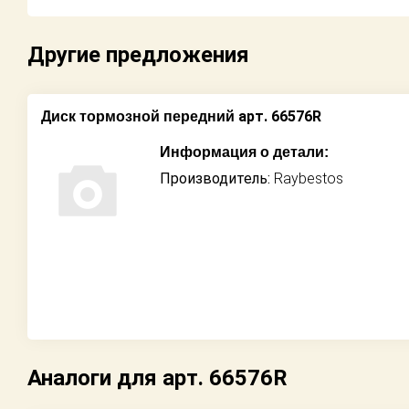
Возврат
Другие предложения
Поставщикам
Партнерство и
арт. 66576R
Диск тормозной передний
сотрудничество
Информация о детали:
Акции
Производитель:
Raybestos
Новости
Как оформить
заказ
Контакты
Аналоги для арт. 66576R