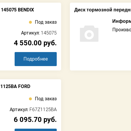
 145075 BENDIX
Диск тормозной передни
Информ
Под заказ
Произво
Артикул:
145075
4 550.00
руб.
Подробнее
Z1125BA FORD
Под заказ
Артикул:
F67Z1125BA
6 095.70
руб.