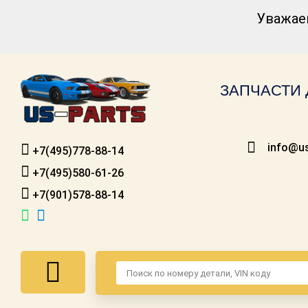
Уважае
Каталог для
американских
автомобилей
ЗАПЧАСТИ 
Онлайн каталоги
- любые
запчасти
info@us
+7(495)778-88-14
Подбор по
запросу
+7(495)580-61-26
+7(901)578-88-14
Детали для ТО
Ремонт и
техобслуживание
Доставка
Оплата