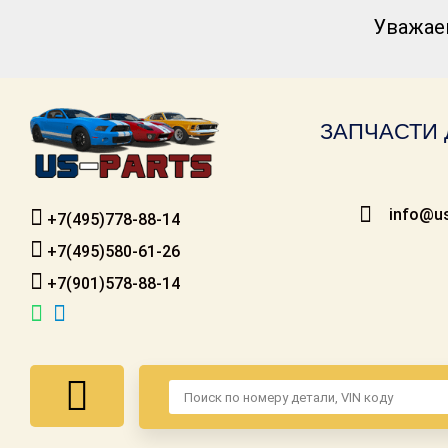
Уважае
Каталог для
американских
автомобилей
ЗАПЧАСТИ 
Онлайн каталоги
- любые
запчасти
info@us
+7(495)778-88-14
Подбор по
запросу
+7(495)580-61-26
+7(901)578-88-14
Детали для ТО
Ремонт и
техобслуживание
Доставка
Оплата