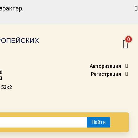
Найти
рактер.
0
ВРОПЕЙСКИХ
Авторизация
00
Регистрация
й
 53к2
Найти