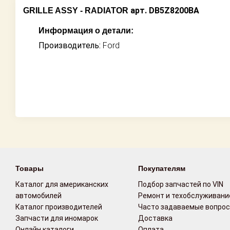
арт. DB5Z8200BA
GRILLE ASSY - RADIATOR
Возврат
Информация о детали:
Поставщикам
Производитель:
Ford
Партнерство и
сотрудничество
Акции
Новости
Как оформить
заказ
Товары
Покупателям
Контакты
Каталог для американских
Подбор запчастей по VIN
автомобилей
Ремонт и техобслуживани
Каталог производителей
Часто задаваемые вопро
Запчасти для иномарок
Доставка
Онлайн каталоги
Оплата