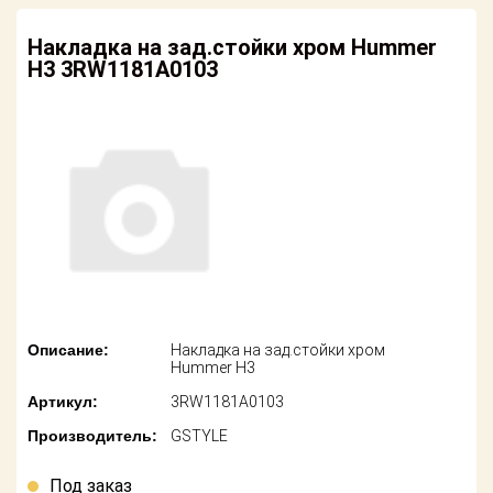
американских
автомобилей
Оплата
Накладка на зад.стойки хром Hummer
H3 3RW1181A0103
Онлайн каталоги
Возврат
- любые
запчасти
Поставщикам
Подбор по
Партнерство и
запросу
сотрудничество
Акции
Детали для ТО
Новости
Ремонт и
техобслуживание
Как оформить
заказ
Доставка
Описание:
Накладка на зад.стойки хром
Hummer H3
Контакты
Оплата
Артикул:
3RW1181A0103
Производитель:
GSTYLE
Возврат
Под заказ