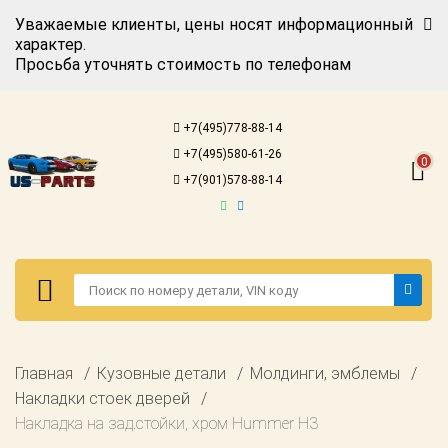
Уважаемые клиенты, цены носят информационный
характер.
Просьба уточнять стоимость по телефонам
Авторизация
Регистрация
+7(495)778-88-14
Каталог для
+7(495)580-61-26
американских
0
автомобилей
+7(901)578-88-14
Онлайн каталоги
- любые
запчасти
Подбор по
запросу
Детали для ТО
Авторизация
Главная
Кузовные детали
Молдинги, эмблемы
Ремонт и
Регистрация
Накладки стоек дверей
техобслуживание
Накладка на зад.стойки, хром Hummer H3
Каталог для
Доставка