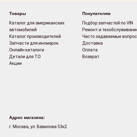
Возврат
Товары
Покупателям
Поставщикам
Каталог для американских
Подбор запчастей по VIN
автомобилей
Ремонт и техобслуживани
Каталог производителей
Часто задаваемые вопро
Партнерство и
Запчасти для иномарок
сотрудничество
Доставка
Онлайн каталоги
Оплата
Детали для ТО
Возврат
Акции
Акции
Новости
Как оформить
заказ
Контакты
Адрес магазина:
г. Москва, ул. Вавилова 53к2