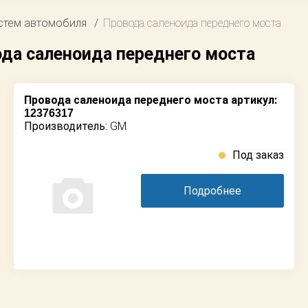
стем автомобиля
Провода саленоида переднего моста
вода саленоида переднего моста
Провода саленоида переднего моста артикул:
12376317
Производитель:
GM
Под заказ
Подробнее