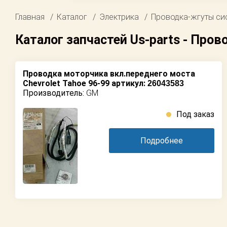
Возврат
Каталог для
Главная
Каталог
Электрика
Проводка-жгуты си
американских
автомобилей
Поставщикам
Каталог запчастей Us-parts - Про
Партнерство и
Онлайн
сотрудничество
каталоги -
любые запчасти
Проводка моторчика вкл.переднего моста
Акции
Chevrolet Tahoe 96-99 артикул:
26043583
Производитель:
GM
Подбор по
Новости
запросу
Под заказ
Как оформить
заказ
Детали для ТО
Подробнее
Контакты
Ремонт и
техобслуживание
Доставка
Оплата