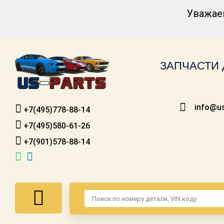
Уважае
Каталог для
американских
автомобилей
ЗАПЧАСТИ 
Онлайн каталоги
- любые
запчасти
info@us
+7(495)778-88-14
Подбор по
запросу
+7(495)580-61-26
+7(901)578-88-14
Детали для ТО
Ремонт и
техобслуживание
Доставка
Оплата