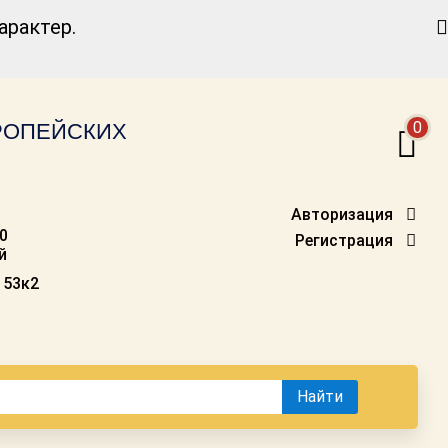
Найти
рактер.
0
ВРОПЕЙСКИХ
Авторизация
00
Регистрация
й
 53к2
Найти