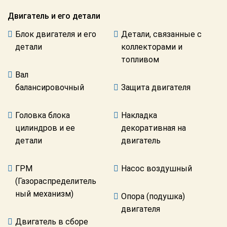
американских
автомобилей
Двигатель и его детали
Оплата
Блок двигателя и его
Детали, связанные с
Онлайн каталоги
Возврат
- любые
детали
коллекторами и
запчасти
Поставщикам
топливом
Вал
Подбор по
Партнерство и
запросу
сотрудничество
балансировочный
Защита двигателя
Акции
Детали для ТО
Головка блока
Накладка
Новости
цилиндров и ее
декоративная на
Ремонт и
техобслуживание
детали
двигатель
Как оформить
заказ
Доставка
ГРМ
Насос воздушный
Контакты
(Газораспределитель
Оплата
ный механизм)
Опора (подушка)
Возврат
двигателя
Двигатель в сборе