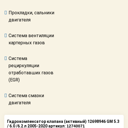
Поставщикам
Прокладки, сальники
Партнерство и
двигателя
сотрудничество
Акции
Система вентиляции
картерных газов
Новости
Система
Как оформить
заказ
рециркуляции
отработавших газов
Контакты
(EGR)
Система смазки
двигателя
Гидрокомпенсатор клапана (активный) 12698946 GM 5.3
/ 6.0 /6.2 л 2005-2020 артикул:
12740071