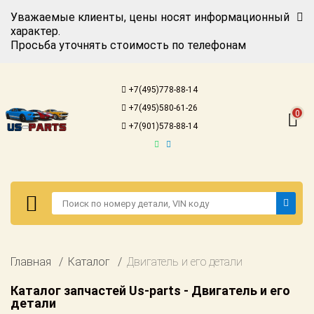
Уважаемые клиенты, цены носят информационный
характер.
Просьба уточнять стоимость по телефонам
Авторизация
Регистрация
+7(495)778-88-14
Каталог для
+7(495)580-61-26
американских
0
автомобилей
+7(901)578-88-14
Онлайн каталоги
- любые
запчасти
Подбор по
запросу
Детали для ТО
Авторизация
Главная
Каталог
Двигатель и его детали
Ремонт и
Регистрация
техобслуживание
Каталог запчастей Us-parts - Двигатель и его
детали
Каталог для
Доставка